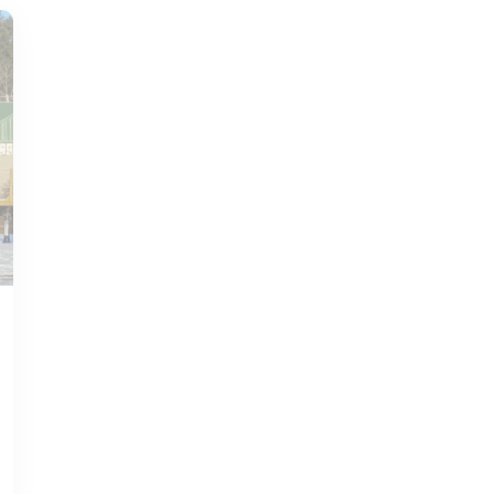
SEP 01, 2021
GUÍA DE OAKLAND
Descubriendo
Oakland, MD. Una
introducción a la
encantadora ciudad
y su clima.
Leer más